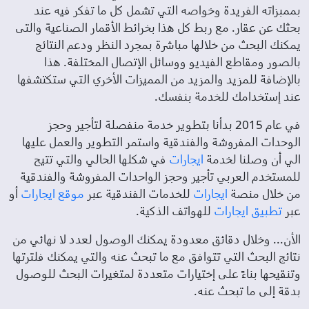
بممبزاته الفريدة وخواصه التي تشمل كل ما تفكر فيه عند
بحثك عن عقار. مع ربط كل هذا بخرائط الأقمار الصناعية والتى
يمكنك البحث من خلالها مباشرة بمجرد النظر ودعم النتائج
بالصور ومقاطع الفيديو ووسائل الإتصال المختلفة. هذا
بالإضافة للمزيد والمزيد من المميزات الأخري التي ستكتشفها
عند إستخدامك للخدمة بنفسك.
في عام 2015 بدأنا بتطوير خدمة منفصلة لتأجير وحجز
الوحدات المفروشة والفندقية واستمر التطوير والعمل عليها
الي أن وصلنا لخدمة
ايجارات
في شكلها الحالي والتي تتيح
للمستخدم العربي تأجير وحجز الواحدات المفروشة والفندقية
من خلال منصة
ايجارات
للخدمات الفندقية عبر
موقع ايجارات
أو
عبر
تطبيق ايجارات
للهواتف الذكية.
الأن... وخلال دقائق معدودة يمكنك الوصول لعدد لا نهائي من
نتائج البحث التي تتوافق مع ما تبحث عنه والتي يمكنك فلترتها
وتنقيحها بناءً على إختيارات متعددة لمتغيرات البحث للوصول
بدقة إلى ما تبحث عنه.