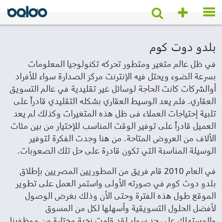
بلدو دوت كوم
في ظل عالم متغير ومتطور تحركه تكنولوجيا المعلومات
بسرعة الضوء ويحتل فيه الإنترنت مركز الصدارة سواء للأفراد
أوالشركات كانت الحاجة لوسائل غير تقليدية في عالم التسويق
العقاري. فلم يعد الوسيط العقاري بشكله التقليدي قادراً على
تلبية إحتياجات العملاء فى ظل هذه المتغيرات وكذلك لم يعد
العميل قادراً على توفير الوقت المناسب للإختيار من بين مئات
الألاف من العروض المتاحة. من هنا وجدت الفكرة لتوفير
الوسيلة المناسبة التي تكون قادرة على حل تلك الصعوبات.
في العام 2010 قام فريق من المطوريين المصريين بإطلاق
بلدو دوت كوم في صورته الأولى واستمر العمل على تطوير
الموقع طول هذه الفترة وحتى الأن وذلك بغرض الوصول
لأفضل الحلول التسويقية وأسهلها لكل من المسوق
والمستهلك على حد سواء.لقد قامت نخبة مختارة من موظفينا