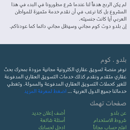
لم يكن الربح هدفاً لنا عندما شرع مطورونا في البدء في هذا
المشروع بل كنا نرغب في أن نقدم خدمة متميزة للمواطن
العربي أيا كانت جنسيته.
إن بلدو دوت كوم مجاني وسيظل مجاني دائما كما عودناكم.
بلدو . كوم
نوفر منصة تسويق عقاري الكترونية مجانية مزودة بمحرك بحث
عقاري متقدم ونقدم كذلك خدمات التسويق العقاري المدفوعة
للغير كحملات التسويق العقاري المدفوعة والممولة. وتغطي
خدماتنا جميع الدول العربية ...
اضغط لمعرفة المزيد
صفحات تهمك
عن بلدو
أضف إعلان جديد
شروط الاستخدام
أسئلة شائعة
افتح حساب مجاناً
ادخل لحسابك