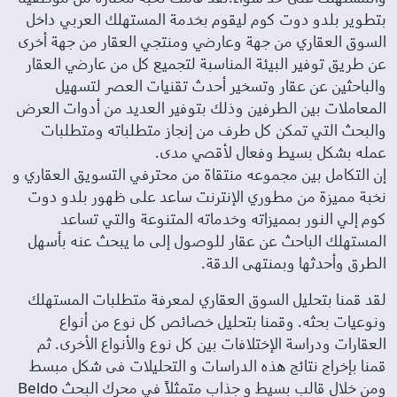
بتطوير بلدو دوت كوم ليقوم بخدمة المستهلك العربي داخل
السوق العقاري من جهة وعارضي ومنتجي العقار من جهة أخرى
عن طريق توفير البيئة المناسبة لتجميع كل من عارضي العقار
والباحثين عن عقار وتسخير أحدث تقنيات العصر لتسهيل
المعاملات بين الطرفين وذلك بتوفير العديد من أدوات العرض
والبحث التي تمكن كل طرف من إنجاز متطلباته ومتطلبات
عمله بشكل بسيط وفعال لأقصي مدى.
إن التكامل بين مجموعه منتقاة من محترفي التسويق العقاري و
نخبة مميزة من مطوري الإنترنت ساعد على ظهور بلدو دوت
كوم إلي النور بمميزاته وخدماته المتنوعة والتي تساعد
المستهلك الباحث عن عقار للوصول إلى ما يبحث عنه بأسهل
الطرق وأحدثها وبمنتهى الدقة.
لقد قمنا بتحليل السوق العقاري لمعرفة متطلبات المستهلك
ونوعيات بحثه. وقمنا بتحليل خصائص كل نوع من أنواع
العقارات ودراسة الإختلافات بين كل نوع والأنواع الأخرى. ثم
قمنا بإخراج نتائج هذه الدراسات و التحليلات فى شكل مبسط
ومن خلال قالب بسيط و جذاب متمثلاً في محرك البحث Beldo