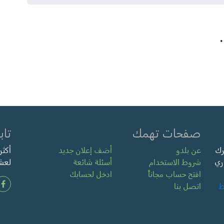
صفحات تهمك
تاب
رك
عن بلدو
أضف إعلان جديد
ري
شروط الاستخدام
أسئلة شائعة
لعشر
افتح حساب مجاناً
ادخل لحسابك
ط
اتصل بنا