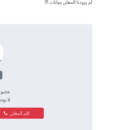
لم يزودنا المعلن ببيانات !!!
عضو منذ 23
لا يو
كلم المعلن