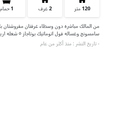
120
متر
2
غرف
1
حمام
من المالك مباشره دون وسطاء غرفتان مفروشتان بال
سامسونج وغساله فول اتوماتيك بوتاجاز ٥ شعله اريستون وسخان عداد غاز ومياه وكهرباء
- تاريخ النشر : منذ أكثر من عام