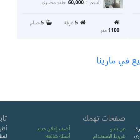
السعر :
60,000
جنيه مصـري
5
غرفة
5
حمام
1100
متر
يع في مارينا
صفحات تهمك
تاب
رك
عن بلدو
أضف إعلان جديد
ري
شروط الاستخدام
أسئلة شائعة
لعشر