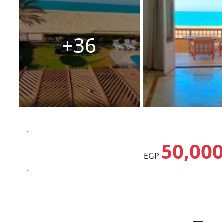
36+
50,00
EGP