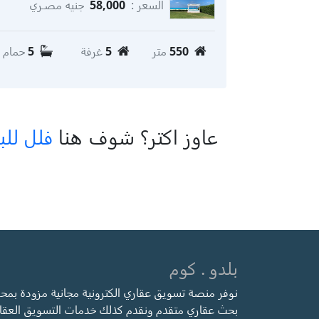
السعر :
58,000
جنيه مصـري
550
متر
5
غرفة
5
حمام
عاوز اكتر؟ شوف هنا
فلل للب
بلدو . كوم
نوفر منصة تسويق عقاري الكترونية مجانية مزودة بمح
بحث عقاري متقدم ونقدم كذلك خدمات التسويق العقا