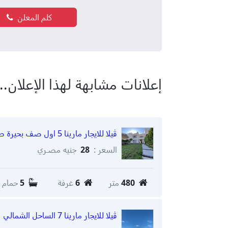
كلم المعلن
إعلانات مشابهة لهذا الإعلان...
ڤيلا للايجار مارينا 5 اول صف بحيرة صخريه
السعر :
28
جنيه مصـري
480
متر
6
غرفة
5
حمام
ڤيلا للايجار مارينا 7 الساحل الشمالي