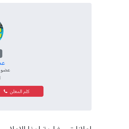
عم
عضو منذ 15
ا
كلم المعلن