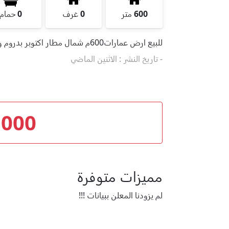
600
متر
0
غرف
0
حمام
للبيع ارض عمارات600م شمال مطار اكتوبر بدروم وارضى و3 ورووف خالصه الاقساط مطلوب 6مليون
- تاريخ النشر : الاثنين الماضي
,000
مميزات متوفرة
لم يزودنا المعلن ببيانات !!!