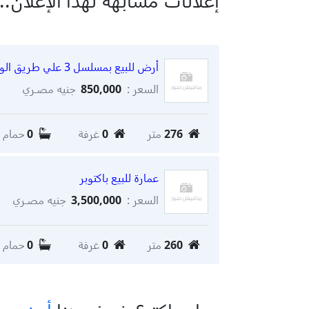
إعلانات مشابهة لهذا الإعلان...
أرض للبيع بمسلسل 3 علي طريق الواحات 276م
السعر :
850,000
جنيه مصـري
276
متر
0
غرفة
0
حمام
عمارة للبيع باكتوبر
السعر :
3,500,000
جنيه مصـري
260
متر
0
غرفة
0
حمام