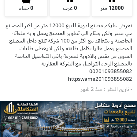
12000
متر
0
غرف
0
حمام
نعرض عليكم مصنع ادوية للبيغ 12000 متر من اكبر المصانع
في مصر ولكن يحتاج الى تطوير المصنع يعمل و به ملفاته
الخاصىة و متعاقد مع اكثر من 100 شركة تنتج داخل المصنع
المصنع يعمل حاليا بكامل طاقته ولكن لا يغطى طلبات
السوق من نقص بالادوية لمعرفة باقى التفاصيل الخاصة
بالمصنع الرجاء التواصل مع الشركة العقارية
00201093855082
httpswame201093855082
- تاريخ النشر : منذ 2 شهر