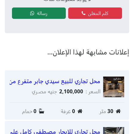
كلم المعلن
رسالة
إعلانات مشابهة لهذا الإعلان...
محل تجاري للبيع سيدي جابر متفرع من شار
السعر :
2,100,000
جنيه مصـري
30
متر
0
غرفة
0
حمام
محل تجاري للايجار مصطفي كامل علي التر