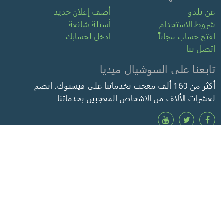
عن بلدو
أضف إعلان جديد
شروط الاستخدام
أسئلة شائعة
افتح حساب مجاناً
ادخل لحسابك
اتصل بنا
تابعنا على السوشيال ميديا
أكثر من 160 ألف معجب بخدماتنا على فيسبوك. انضم
لعشرات الألاف من الاشخاص المعجبين بخدماتنا
بلدو
منصة التسويق العقاري الالكترونية المجانية
جميع الحقوق محفوظة ل بلدو.كوم @ 2010 - 2026