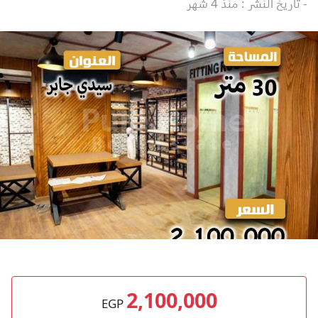
- تاريخ النشر : منذ 4 شهر
2,100,000
EGP