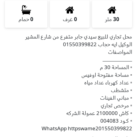
30
متر
0
غرف
0
حمام
محل تجاري للبيع سيدي جابر متفرع من شارع المشير
الوكيل ايه حجاب 01550399822
المواصفات
ــــــــــــــــــــــــــــــــ
▫ المساحة 30 م
▫ مساحة مفتوحة اوفيس
▫ عداد كهرباء عداد مياه
▫ متشطب
▫ مباني الفينات
▫ مرخص تجاري
▫ كاش 2100000 عمولة الشركه
▫ كـود 004083
WhatsApp httpswame201550399822